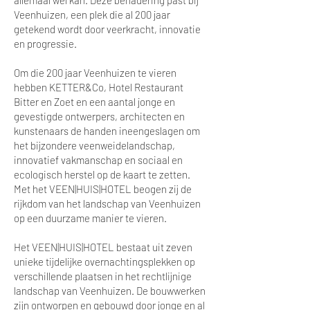
allemaal wél kan. Deze benadering past bij
Veenhuizen, een plek die al 200 jaar
getekend wordt door veerkracht, innovatie
en progressie.
Om die 200 jaar Veenhuizen te vieren
hebben KETTER&Co, Hotel Restaurant
Bitter en Zoet en een aantal jonge en
gevestigde ontwerpers, architecten en
kunstenaars de handen ineengeslagen om
het bijzondere veenweidelandschap,
innovatief vakmanschap en sociaal en
ecologisch herstel op de kaart te zetten.
Met het VEEN|HUIS|HOTEL beogen zij de
rijkdom van het landschap van Veenhuizen
op een duurzame manier te vieren.
Het VEEN|HUIS|HOTEL bestaat uit zeven
unieke tijdelijke overnachtingsplekken op
verschillende plaatsen in het rechtlijnige
landschap van Veenhuizen. De bouwwerken
zijn ontworpen en gebouwd door jonge en al