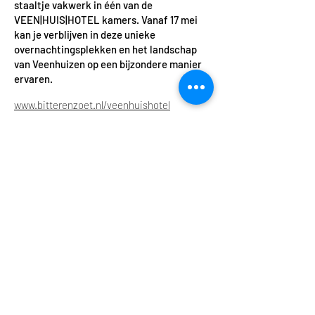
staaltje vakwerk in één van de
VEEN|HUIS|HOTEL kamers. Vanaf 17 mei
kan je verblijven in deze unieke
overnachtingsplekken en het landschap
van Veenhuizen op een bijzondere manier
ervaren.
www.bitterenzoet.nl/ve
enhuishotel
Credits
Vorige
Volgende
MELD JE AAN