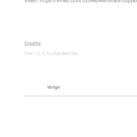
Video: https://vimeo.com/1203460454?share=copy&f
Credits
Foto 1, 2, 3, 4 Lukas Wächtler
Vorige