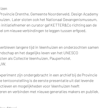
uizen
Provincie Drenthe, Gemeente Noordenveld, Design Academy
huizen. Later sloten ook het Nationaal Gevangenismuseum,
 initiatiefnemer en curator gaf KETTER&Co richting aan de
el om nieuwe verbindingen te leggen tussen erfgoed,
erbleven langere tijd in Veenhuizen en onderzochten samen
andschap en het dagelijks leven van het UNESCO
ten als Collectie Veenhuizen, Pauperhotel,
OUW.
xperiment zijn ondergebracht in een archief bij de Provincie
e tentoonstelling is de eerste presentatie uit dat levende
ectieven en mogelijkheden voor Veenhuizen heeft
iveren en verbinden met nieuwe generaties makers en publiek.